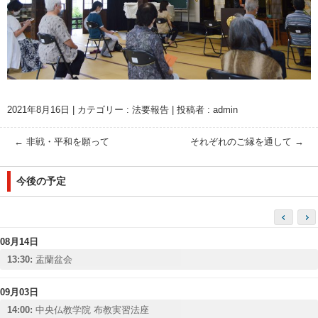
2021年8月16日
|
カテゴリー :
法要報告
|
投稿者 : admin
←
非戦・平和を願って
それぞれのご縁を通して
→
今後の予定
08月14日
13:30:
盂蘭盆会
09月03日
14:00:
中央仏教学院 布教実習法座