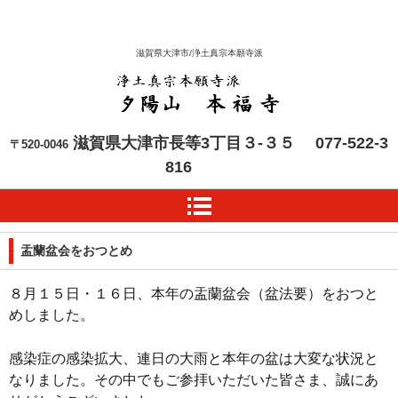
滋賀県大津市/浄土真宗本願寺派
本福寺 浄土真宗本願寺
滋賀県大津市長等3丁目３-３５
077-522-3
〒520-0046
派
816
盂蘭盆会をおつとめ
８月１５日・１６日、本年の盂蘭盆会（盆法要）をおつと
めしました。
感染症の感染拡大、連日の大雨と本年の盆は大変な状況と
なりました。その中でもご参拝いただいた皆さま、誠にあ