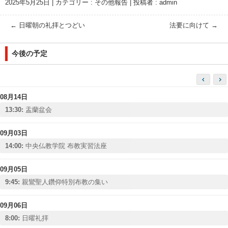
2025年5月25日
|
カテゴリー :
その他報告
|
投稿者 : admin
←
日曜朝の礼拝とつどい
法要に向けて
→
今後の予定
08月14日
13:30:
盂蘭盆会
09月03日
14:00:
中央仏教学院 布教実習法座
09月05日
9:45:
親鸞聖人鑽仰特別布教の集い
09月06日
8:00:
日曜礼拝