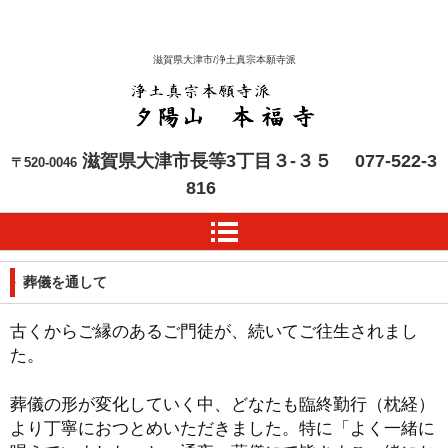
滋賀県大津市/浄土真宗本願寺派
本福寺 浄土真宗本願寺
滋賀県大津市長等3丁目３-３５
077-522-3
〒520-0046
派
816
葬儀を通して
古くからご縁のあるご門徒が、続いてご往生されまし
た。
葬儀の形が変化していく中、どなたも臨終勤行（枕経）
より丁寧におつとめいただきました。特に「よく一緒に